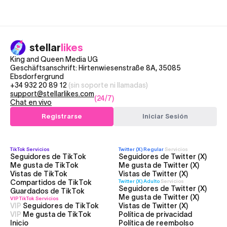
stellar
likes
King and Queen Media UG
Geschäftsanschrift: Hirtenwiesenstraße 8A, 35085
Ebsdorfergrund
+34 932 20 89 12
(sin soporte ni llamadas)
support@stellarlikes.com
(24/7)
Chat en vivo
Registrarse
Iniciar Sesión
TikTok
Servicios
Twitter (X) Regular
Servicios
Seguidores de TikTok
Seguidores de Twitter (X)
Me gusta de TikTok
Me gusta de Twitter (X)
Vistas de TikTok
Vistas de Twitter (X)
Compartidos de TikTok
Twitter (X) Adulto
Servicios
Seguidores de Twitter (X)
Guardados de TikTok
Me gusta de Twitter (X)
VIP TikTok
Servicios
VIP
Seguidores de TikTok
Vistas de Twitter (X)
VIP
Me gusta de TikTok
Política de privacidad
Inicio
Política de reembolso