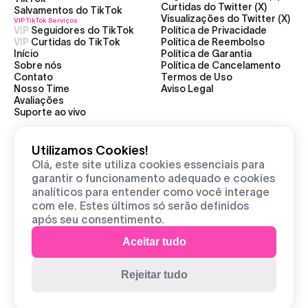
Curtidas do Twitter (X)
Salvamentos do TikTok
Visualizações do Twitter (X)
VIP TikTok
Serviços
VIP
Seguidores do TikTok
Política de Privacidade
VIP
Curtidas do TikTok
Política de Reembolso
Início
Política de Garantia
Sobre nós
Política de Cancelamento
Contato
Termos de Uso
Nosso Time
Aviso Legal
Avaliações
Suporte ao vivo
Utilizamos Cookies!
2025 Stellarlikes — Todos os direitos reservados
Olá, este site utiliza cookies essenciais para
garantir o funcionamento adequado e cookies
Todos os sistemas estão operacionais
analíticos para entender como você interage
com ele. Estes últimos só serão definidos
Stellarlikes não tem afiliação com TikTok e Twitter ou
após seu consentimento.
qualquer outra empresa mencionada neste site. Os logotipos,
Aceitar tudo
marcas registradas e marcas de todas as plataformas de
mídia social permanecem propriedade exclusiva de seus
respectivos proprietários. StellarLikes nega expressamente
Rejeitar tudo
qualquer associação com as entidades mencionadas.