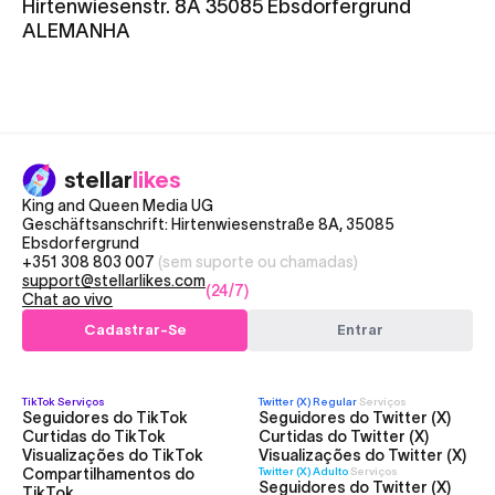
Hirtenwiesenstr. 8A 35085 Ebsdorfergrund
ALEMANHA
stellar
likes
King and Queen Media UG
Geschäftsanschrift: Hirtenwiesenstraße 8A, 35085
Ebsdorfergrund
+351 308 803 007
(sem suporte ou chamadas)
support@stellarlikes.com
(24/7)
Chat ao vivo
Cadastrar-Se
Entrar
TikTok
Serviços
Twitter (X) Regular
Serviços
Seguidores do TikTok
Seguidores do Twitter (X)
Curtidas do TikTok
Curtidas do Twitter (X)
Visualizações do TikTok
Visualizações do Twitter (X)
Compartilhamentos do
Twitter (X) Adulto
Serviços
Seguidores do Twitter (X)
TikTok