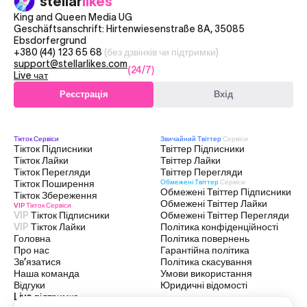
stellar
likes
King and Queen Media UG
Geschäftsanschrift: Hirtenwiesenstraße 8A, 35085
Ebsdorfergrund
+380 (44) 123 65 68
(без дзвінків чи підтримки)
support@stellarlikes.com
(24/7)
Live чат
Реєстрація
Вхід
Тікток
Сервіси
Звичайний Твіттер
Сервіси
Тікток Підписники
Твіттер Підписники
Тікток Лайки
Твіттер Лайки
Тікток Перегляди
Твіттер Перегляди
Тікток Поширення
Обмежені Твіттер
Сервіси
Обмежені Твіттер Підписники
Тікток Збереження
Обмежені Твіттер Лайки
VIP Тікток
Сервіси
VIP
Тікток Підписники
Обмежені Твіттер Перегляди
VIP
Тікток Лайки
Політика конфіденційності
Головна
Політика повернень
Про нас
Гарантійна політика
Зв’язатися
Політика скасування
Наша команда
Умови використання
Відгуки
Юридичні відомості
Live підтримка