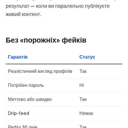
результат — коли ви паралельно публікуєте
живий контент.
Без «порожніх» фейків
Гарантія
Статус
Реалістичний вигляд профілів
Так
Потрібен пароль
Ні
Миттєво або швидко
Так
Drip‑feed
Немає
Рефіл 30 днів
Так