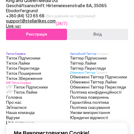
King and Queen Media UG
Geschäftsanschrift: Hirtenwiesenstraße 8A, 35085
Ebsdorfergrund
+380 (44) 123 65 68
(без дзвінків чи підтримки)
support@stellarlikes.com
(24/7)
Live чат
Реєстрація
Вхід
Тікток
Сервіси
Звичайний Твіттер
Сервіси
Тікток Підписники
Твіттер Підписники
Тікток Лайки
Твіттер Лайки
Тікток Перегляди
Твіттер Перегляди
Тікток Поширення
Обмежені Твіттер
Сервіси
Обмежені Твіттер Підписники
Тікток Збереження
Обмежені Твіттер Лайки
VIP Тікток
Сервіси
VIP
Тікток Підписники
Обмежені Твіттер Перегляди
VIP
Тікток Лайки
Політика конфіденційності
Головна
Політика повернень
Про нас
Гарантійна політика
Зв’язатися
Політика скасування
Наша команда
Умови використання
Відгуки
Юридичні відомості
Live підтримка
Ми Використовуємо Cookie!