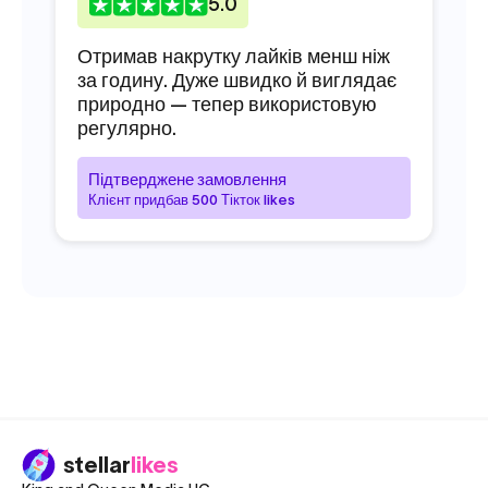
5
.0
Отримав накрутку лайків менш ніж
Бр
за годину. Дуже швидко й виглядає
ти
природно — тепер використовую
бе
регулярно.
тр
Підтверджене замовлення
П
Клієнт придбав 500 Тікток likes
К
stellar
likes