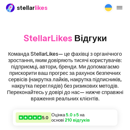
stellar
likes
review
StellarLikes
Відгуки
Команда StellarLikes— це фахівці з органічного
зростання, яким довіряють тисячі користувачів:
підприємці, автори, бренди. Ми допомагаємо
прискорити ваш прогрес за рахунок безпечних
сервісів (накрутка лайків, накрутка підписників,
накрутка переглядів) без ризикових методів.
Переконайтесь у довірі до нас— нижче справжні
враження реальних клієнтів.
Оцінка
5.0 з 5
на
5.0
основі
210 відгуків