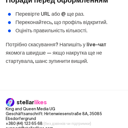
Поради перед оформленням
Перевірте URL або @ ще раз.
Переконайтесь, що профіль відкритий.
Оцініть правильність кількості.
Потрібно скасування? Напишіть у
live‑чат
якомога швидше — якщо накрутка ще не
стартувала, шанс зупинити вищий.
stellar
likes
King and Queen Media UG
Geschäftsanschrift: Hirtenwiesenstraße 8A, 35085
Ebsdorfergrund
+380 (44) 123 65 68
(без дзвінків чи підтримки)