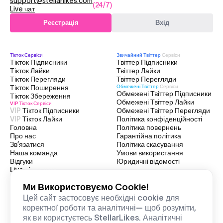
support@stellarlikes.com
(24/7)
Live чат
Реєстрація
Вхід
Тікток
Сервіси
Звичайний Твіттер
Сервіси
Тікток Підписники
Твіттер Підписники
Тікток Лайки
Твіттер Лайки
Тікток Перегляди
Твіттер Перегляди
Тікток Поширення
Обмежені Твіттер
Сервіси
Обмежені Твіттер Підписники
Тікток Збереження
Обмежені Твіттер Лайки
VIP Тікток
Сервіси
VIP
Тікток Підписники
Обмежені Твіттер Перегляди
VIP
Тікток Лайки
Політика конфіденційності
Головна
Політика повернень
Про нас
Гарантійна політика
Зв’язатися
Політика скасування
Наша команда
Умови використання
Відгуки
Юридичні відомості
Live підтримка
Ми Використовуємо Cookie!
Цей сайт застосовує необхідні cookie для
2025 StellarLikes — Усі права захищені
коректної роботи та аналітичні— щоб розуміти,
як ви користуєтесь StellarLikes. Аналітичні